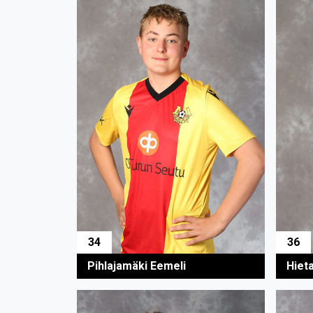
34
36
Pihlajamäki Eemeli
Hieta