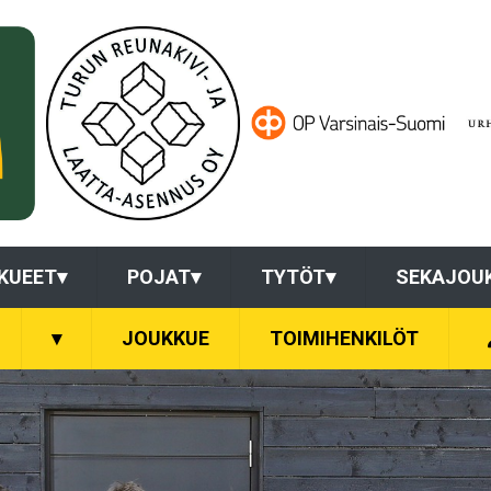
KUEET
▾
POJAT
▾
TYTÖT
▾
SEKAJOU
▾
JOUKKUE
TOIMIHENKILÖT