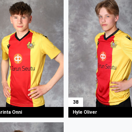
38
rinta Onni
Hyle Oliver