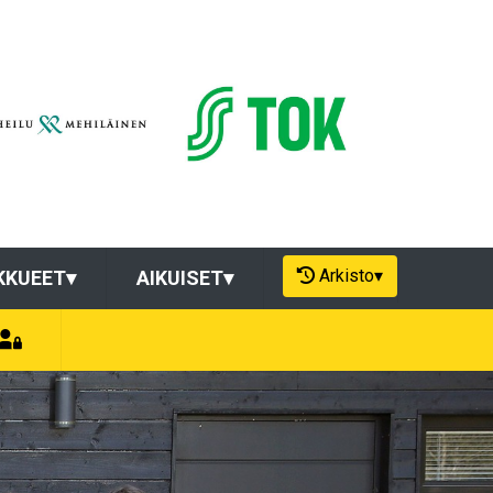
Arkisto
▾
KKUEET
▾
AIKUISET
▾