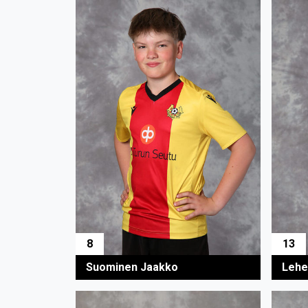
8
13
Suominen Jaakko
Lehe