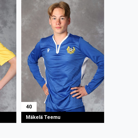
40
Mäkelä Teemu