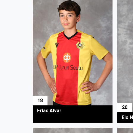
18
20
Frías Alvar
Elo 