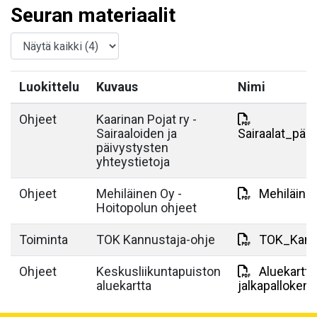
Seuran materiaalit
Luokittelu
Kuvaus
Nimi
Ohjeet
Kaarinan Pojat ry -
Sairaaloiden ja
Sairaalat_päi
päivystysten
yhteystietoja
Ohjeet
Mehiläinen Oy -
Mehiläine
Hoitopolun ohjeet
Toiminta
TOK Kannustaja-ohje
TOK_Kannu
Ohjeet
Keskusliikuntapuiston
Aluekartta
aluekartta
jalkapallokent