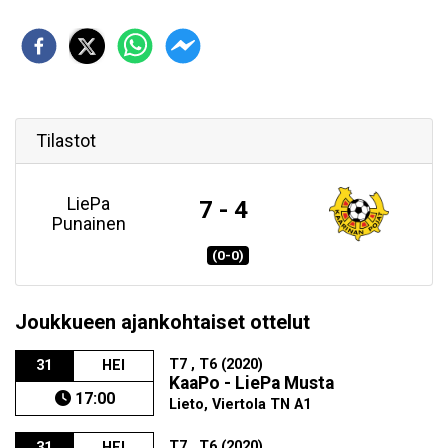
Tilastot
LiePa
7 - 4
Punainen
(0-0)
Joukkueen ajankohtaiset ottelut
T7 , T6 (2020)
31
HEI
KaaPo - LiePa Musta
17:00
Lieto, Viertola TN A1
T7 , T6 (2020)
31
HEI