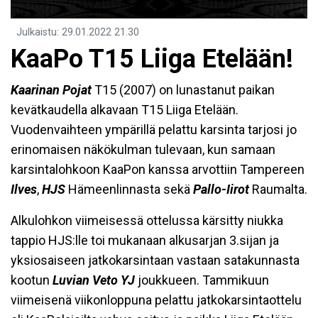
Julkaistu
:
29.01.2022
21.30
KaaPo T15 Liiga Etelään!
Kaarinan Pojat
T15 (2007) on lunastanut paikan
kevätkaudella alkavaan T15 Liiga Etelään.
Vuodenvaihteen ympärillä pelattu karsinta tarjosi jo
erinomaisen näkökulman tulevaan, kun samaan
karsintalohkoon KaaPon kanssa arvottiin Tampereen
Ilves
,
HJS
Hämeenlinnasta sekä
Pallo-Iirot
Raumalta.
Alkulohkon viimeisessä ottelussa kärsitty niukka
tappio HJS:lle toi mukanaan alkusarjan 3.sijan ja
yksiosaiseen jatkokarsintaan vastaan satakunnasta
kootun
Luvian Veto YJ
joukkueen. Tammikuun
viimeisenä viikonloppuna pelattu jatkokarsintaottelu