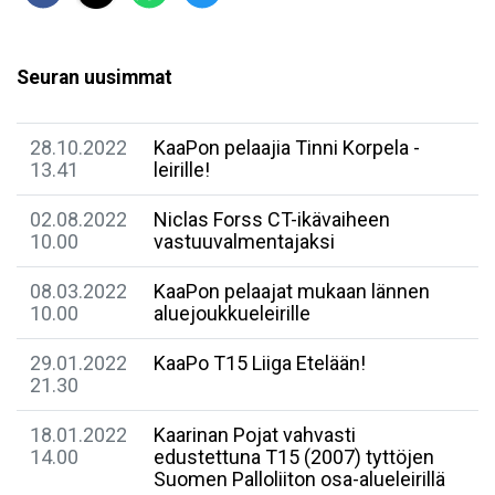
Seuran uusimmat
28.10.2022
KaaPon pelaajia Tinni Korpela -
13.41
leirille!
02.08.2022
Niclas Forss CT-ikävaiheen
10.00
vastuuvalmentajaksi
08.03.2022
KaaPon pelaajat mukaan lännen
10.00
aluejoukkueleirille
29.01.2022
KaaPo T15 Liiga Etelään!
21.30
18.01.2022
Kaarinan Pojat vahvasti
14.00
edustettuna T15 (2007) tyttöjen
Suomen Palloliiton osa-alueleirillä