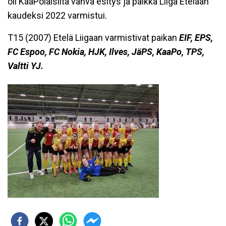
oli KaaPolaisilta vahva esitys ja paikka Liiga Etelään
kaudeksi 2022 varmistui.
T15 (2007) Etelä Liigaan varmistivat paikan
EIF, EPS,
FC Espoo, FC Nokia, HJK, Ilves, JäPS, KaaPo, TPS,
Valtti YJ.