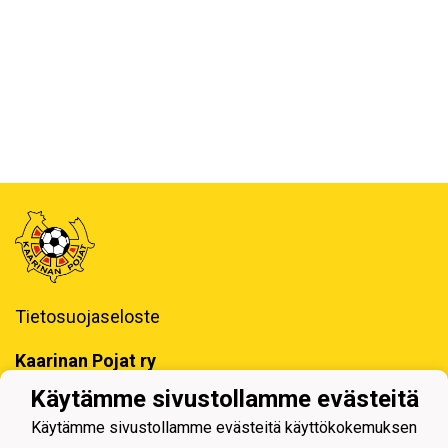
Tietosuojaseloste
Kaarinan Pojat ry
Erotuomarinkatu 4, 20780 Kaarina
Käytämme sivustollamme evästeitä
toimisto@kaapo.fi
Käytämme sivustollamme evästeitä käyttökokemuksen
y-tunnus: 1006858-6