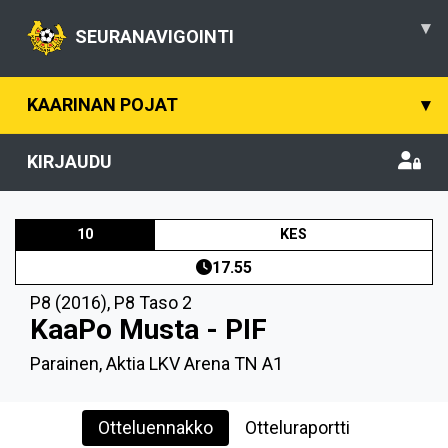
▾
SEURANAVIGOINTI
KAARINAN POJAT
▾
KIRJAUDU
10
KES
17.55
P8 (2016)
,
P8 Taso 2
KaaPo Musta - PIF
Parainen, Aktia LKV Arena TN A1
Otteluennakko
Otteluraportti