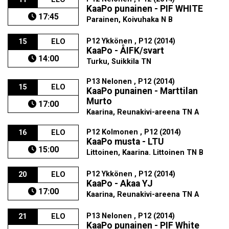
KaaPo punainen - PIF WHITE
17:45
Parainen, Koivuhaka N B
P12 Ykkönen , P12 (2014)
15
ELO
KaaPo - ÅIFK/svart
14:00
Turku, Suikkila TN
P13 Nelonen , P12 (2014)
15
ELO
KaaPo punainen - Marttilan
Murto
17:00
Kaarina, Reunakivi-areena TN A
P12 Kolmonen , P12 (2014)
16
ELO
KaaPo musta - LTU
15:00
Littoinen, Kaarina. Littoinen TN B
P12 Ykkönen , P12 (2014)
20
ELO
KaaPo - Akaa YJ
17:00
Kaarina, Reunakivi-areena TN A
P13 Nelonen , P12 (2014)
21
ELO
KaaPo punainen - PIF White