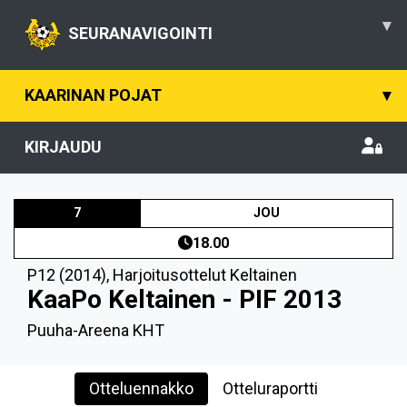
▾
SEURANAVIGOINTI
KAARINAN POJAT
▾
KIRJAUDU
7
JOU
18.00
P12 (2014)
,
Harjoitusottelut Keltainen
KaaPo Keltainen - PIF 2013
Puuha-Areena KHT
Otteluennakko
Otteluraportti