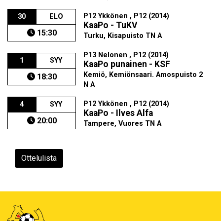
P12 Ykkönen , P12 (2014)
30
ELO
KaaPo - TuKV
15:30
Turku, Kisapuisto TN A
P13 Nelonen , P12 (2014)
1
SYY
KaaPo punainen - KSF
Kemiö, Kemiönsaari. Amospuisto 2
18:30
N A
P12 Ykkönen , P12 (2014)
4
SYY
KaaPo - Ilves Alfa
20:00
Tampere, Vuores TN A
Ottelulista