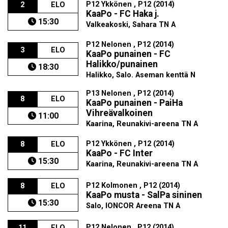
P12 Ykkönen , P12 (2014)
2
ELO
KaaPo - FC Haka j.
15:30
Valkeakoski, Sahara TN A
P12 Nelonen , P12 (2014)
3
ELO
KaaPo punainen - FC
Halikko/punainen
18:30
Halikko, Salo. Aseman kenttä N
P13 Nelonen , P12 (2014)
8
ELO
KaaPo punainen - PaiHa
Vihreävalkoinen
11:00
Kaarina, Reunakivi-areena TN A
P12 Ykkönen , P12 (2014)
8
ELO
KaaPo - FC Inter
15:30
Kaarina, Reunakivi-areena TN A
P12 Kolmonen , P12 (2014)
8
ELO
KaaPo musta - SalPa sininen
15:30
Salo, IONCOR Areena TN A
P12 Nelonen , P12 (2014)
11
ELO