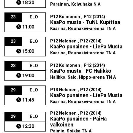
18:30
Parainen, Koivuhaka N A
P12 Kolmonen , P12 (2014)
23
ELO
KaaPo musta - TuNL Kupittaa
11:00
Kaarina, Reunakivi-areena TN A
P12 Nelonen , P12 (2014)
23
ELO
KaaPo punainen - LiePa Musta
15:00
Kaarina, Reunakivi-areena TN A
P12 Kolmonen , P12 (2014)
28
ELO
KaaPo musta - FC Halikko
19:00
Halikko, Salo. Hippo-arena TN A
P13 Nelonen , P12 (2014)
29
ELO
KaaPo punainen - LiePa Musta
11:45
Kaarina, Reunakivi-areena TN A
P12 Nelonen , P12 (2014)
29
ELO
KaaPo punainen - PaiHa
valkoinen
12:30
Paimio, Soikka TN A