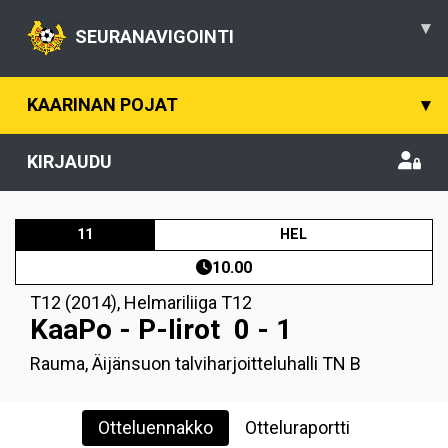
▾
SEURANAVIGOINTI
KAARINAN POJAT
▾
KIRJAUDU
11
HEL
10.00
T12 (2014)
,
Helmariliiga T12
KaaPo - P-Iirot
0 - 1
Rauma, Äijänsuon talviharjoitteluhalli TN B
Otteluennakko
Otteluraportti