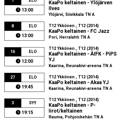
1
ELO
KaaPo keltainen - Ylöjärven
Ilves
13:00
Ylöjärvi, Siivikkala TN A
T12 Ykkönen , T12 (2014)
8
ELO
KaaPo keltainen - FC Jazz
13:00
Pori, Herralahti TN A
T12 Ykkönen , T12 (2014)
16
ELO
KaaPo keltainen - ÅIFK - PiPS
YJ
12:00
Kaarina, Reunakivi-areena TN A
T12 Ykkönen , T12 (2014)
27
ELO
KaaPo keltainen - Akaa YJ
19:45
Kaarina, Reunakivi-areena TN A
T12 Ykkönen , T12 (2014)
3
SYY
KaaPo keltainen - P-
Iirot/keltainen
19:15
Rauma, Pohjoiskehän TN A