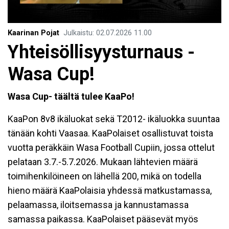
Kaarinan Pojat
Julkaistu
:
02.07.2026
11.00
Yhteisöllisyysturnaus -
Wasa Cup!
Wasa Cup- täältä tulee KaaPo!
KaaPon 8v8 ikäluokat sekä T2012- ikäluokka suuntaa
tänään kohti Vaasaa. KaaPolaiset osallistuvat toista
vuotta peräkkäin Wasa Football Cupiin, jossa ottelut
pelataan 3.7.-5.7.2026. Mukaan lähtevien määrä
toimihenkilöineen on lähellä 200, mikä on todella
hieno määrä KaaPolaisia yhdessä matkustamassa,
pelaamassa, iloitsemassa ja kannustamassa
samassa paikassa. KaaPolaiset pääsevät myös