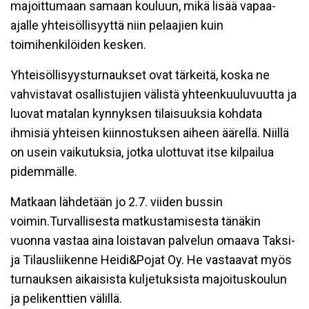
majoittumaan samaan kouluun, mikä lisää vapaa-
ajalle yhteisöllisyyttä niin pelaajien kuin
toimihenkilöiden kesken.
Yhteisöllisyysturnaukset ovat tärkeitä, koska ne
vahvistavat osallistujien välistä yhteenkuuluvuutta ja
luovat matalan kynnyksen tilaisuuksia kohdata
ihmisiä yhteisen kiinnostuksen aiheen äärellä. Niillä
on usein vaikutuksia, jotka ulottuvat itse kilpailua
pidemmälle.
Matkaan lähdetään jo 2.7. viiden bussin
voimin.Turvallisesta matkustamisesta tänäkin
vuonna vastaa aina loistavan palvelun omaava Taksi-
ja Tilausliikenne Heidi&Pojat Oy. He vastaavat myös
turnauksen aikaisista kuljetuksista majoituskoulun
ja pelikenttien välillä.